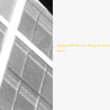
#giftset
#Premium
#bag
#notebo
#pen