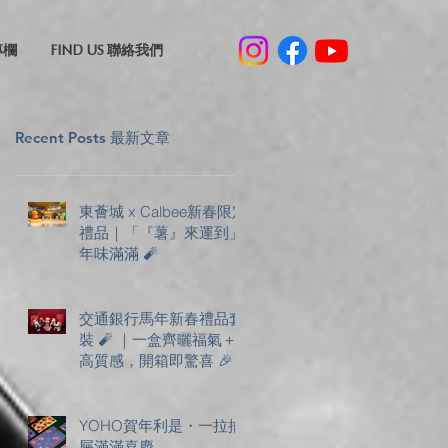
專欄
FIND US 聯絡我們
Recent Posts 最新文章
東薈城 x Calbee新春限定
禮品｜「『薯』來運到」
年味滿滿 🧨
交通銀行馬年新春禮品套
裝 🧨 ｜一盒齊曬福氣＋
高質感，開箱即驚喜 🎉
YOHO賀年利是・一拉抽
屜滿滿喜慶