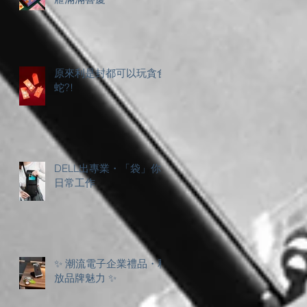
原來利是封都可以玩貪食
蛇?!
DELL出專業・「袋」你
日常工作
✨ 潮流電子企業禮品・釋
放品牌魅力 ✨