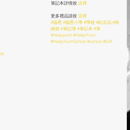
筆記本詳情按 
這裡
更多禮品請按 
這裡
#協恩
#協恩小學
#學校
#紀念品
#收
納袋
#筆記簿
#筆記本
#筆
#heepyunn
#HeepYunn
#HeepYunnSchool
#school
#Gift
ok