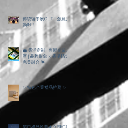
傳統留學展OUT！創意互
動IN！
💼 靈活定制 · 專屬企業月
曆 | 品牌形象 × 香港情懷
完美融合 🌟
✨ 特色企業禮品推薦 ✨
節日禮品推薦🎄立即訂製