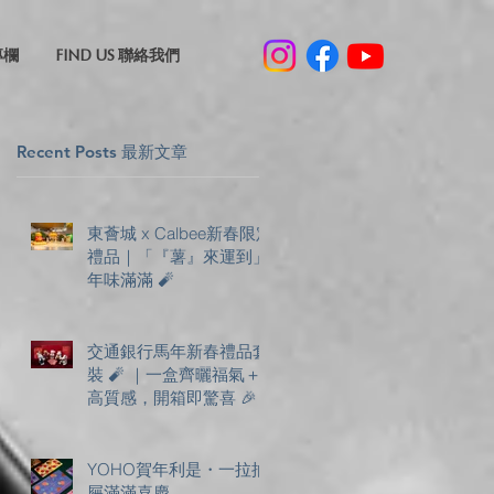
專欄
FIND US 聯絡我們
Recent Posts 最新文章
東薈城 x Calbee新春限定
禮品｜「『薯』來運到」
年味滿滿 🧨
交通銀行馬年新春禮品套
裝 🧨 ｜一盒齊曬福氣＋
高質感，開箱即驚喜 🎉
YOHO賀年利是・一拉抽
屜滿滿喜慶