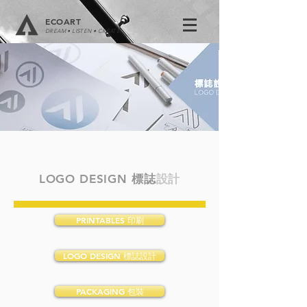
ECOART
DREAM • LISTEN • CREATE
LOGO DESIGN
標誌
設計
PRINTABLES 印刷
LOGO DESIGN 標誌設計
PACKAGING 包裝