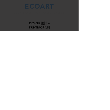
ECOART
DREAM • LISTEN • CREATE
DESIGN 設計 +
PRINTING 印刷
CALENDAR
CUSTOMIZATION 自訂月曆
FESTIVE
RED PACKET 利是封
GIFTS 禮品 +
PREMIUM 贈品
BAGS 袋 &
PACKAGING 包裝
NOTEBOOK
PERSONALIZATION 自訂筆記本
IP COOPERATION
IP 聯乘