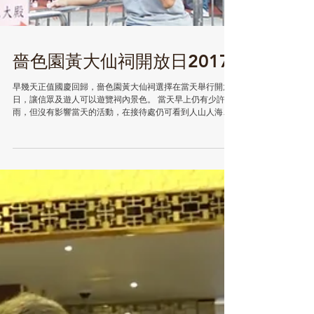
嗇色園黃大仙祠開放日2017
早幾天正值國慶回歸，嗇色園黃大仙祠選擇在當天舉行開放
日，讓信眾及遊人可以遊覽祠內景色。 當天早上仍有少許下
雨，但沒有影響當天的活動，在接待處仍可看到人山人海。
沿路上可見不同的資訊板和背景板，遊人可以一邊拍照，一
邊閱覽資訊。在主舞台旁邊，更設有由學生表演的演奏
區。...