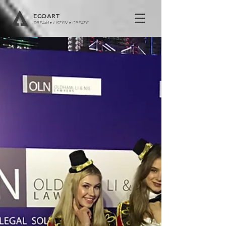
ECOART
DREAM • LISTEN • CREATE