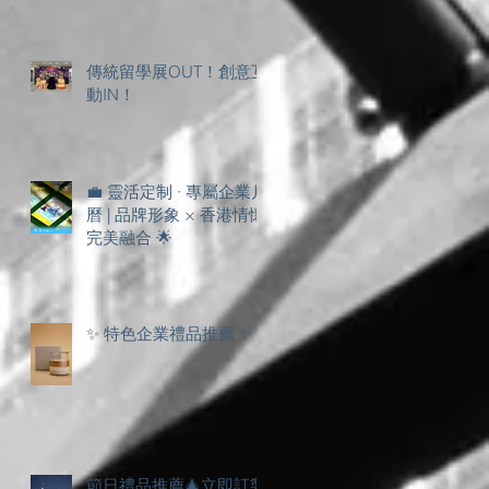
傳統留學展OUT！創意互
動IN！
💼 靈活定制 · 專屬企業月
曆 | 品牌形象 × 香港情懷
完美融合 🌟
✨ 特色企業禮品推薦 ✨
節日禮品推薦🎄立即訂製