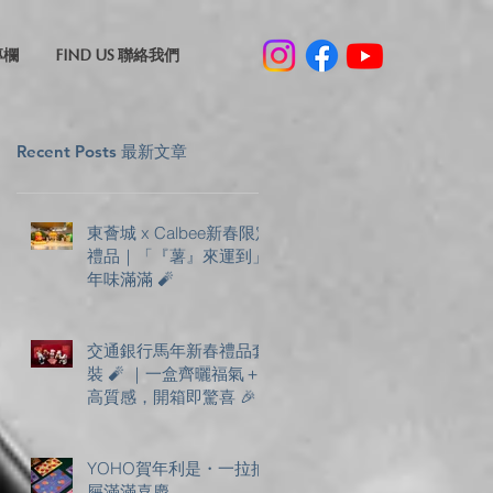
專欄
FIND US 聯絡我們
Recent Posts 最新文章
東薈城 x Calbee新春限定
禮品｜「『薯』來運到」
年味滿滿 🧨
交通銀行馬年新春禮品套
裝 🧨 ｜一盒齊曬福氣＋
高質感，開箱即驚喜 🎉
YOHO賀年利是・一拉抽
屜滿滿喜慶