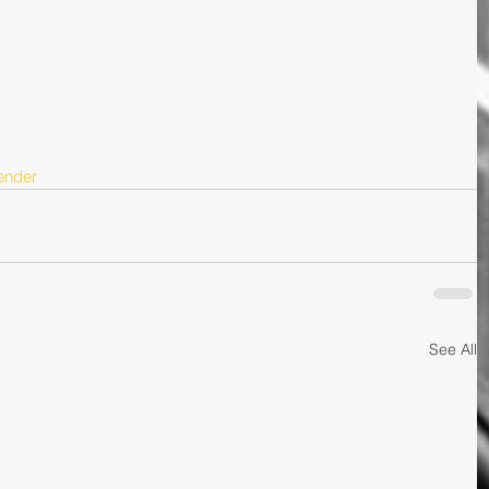
ender
See All