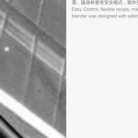
選。隨身杯更有安全模式，製作
Easy Control, flexible recipe, m
blender was designed with safet