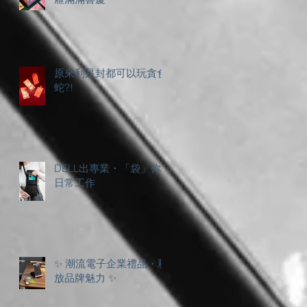
原來利是封都可以玩貪食
蛇?!
DELL出專業・「袋」你
日常工作
✨ 潮流電子企業禮品・釋
放品牌魅力 ✨