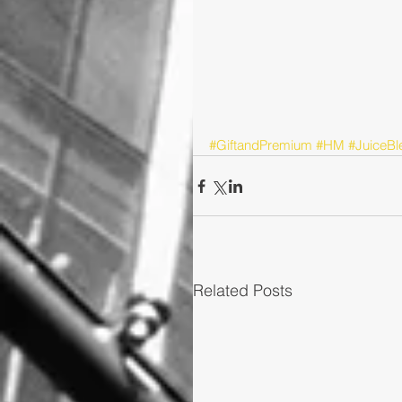
#GiftandPremium
#HM
#JuiceBl
Related Posts