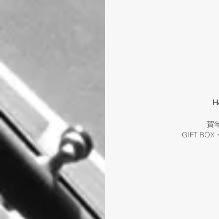
H
賀
GIFT BOX