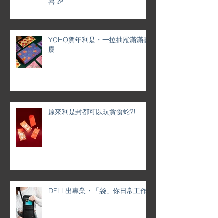
喜 🎉
YOHO賀年利是・一拉抽屜滿滿喜
慶
原來利是封都可以玩貪食蛇?!
DELL出專業・「袋」你日常工作