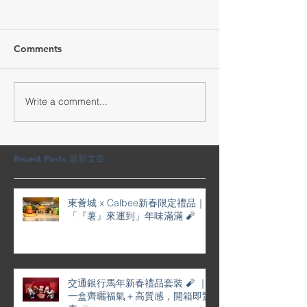
Comments
Write a comment...
交通銀行馬年新春禮品套
YOHO賀年利是
裝 🧨 ｜一盒齊曬福氣＋高
屜滿滿喜慶
質感，開箱即驚喜 🎉
Recent Posts 最新文章
東薈城 x Calbee新春限定禮品｜
「『薯』來運到」年味滿滿 🧨
交通銀行馬年新春禮品套裝 🧨 ｜
一盒齊曬福氣＋高質感，開箱即驚