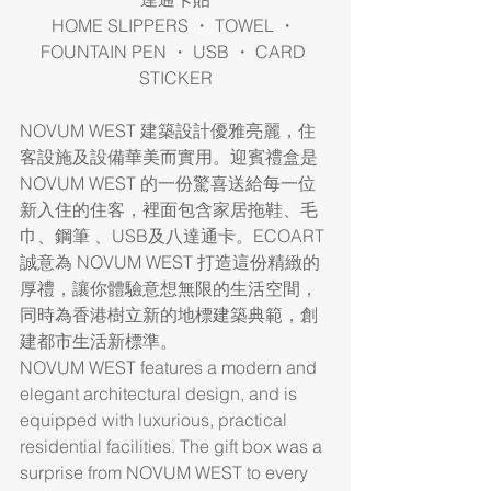
HOME SLIPPERS ・ TOWEL ・ 
FOUNTAIN PEN ・ USB ・ CARD 
STICKER
NOVUM WEST 建築設計優雅亮麗，住
客設施及設備華美而實用。迎賓禮盒是 
NOVUM WEST 的一份驚喜送給每一位
新入住的住客，裡面包含家居拖鞋、毛
巾、鋼筆 、USB及八達通卡。ECOART
誠意為 NOVUM WEST 打造這份精緻的
厚禮，讓你體驗意想無限的生活空間，
同時為香港樹立新的地標建築典範，創
建都市生活新標準。
NOVUM WEST features a modern and 
elegant architectural design, and is 
equipped with luxurious, practical 
residential facilities. The gift box was a 
surprise from NOVUM WEST to every 