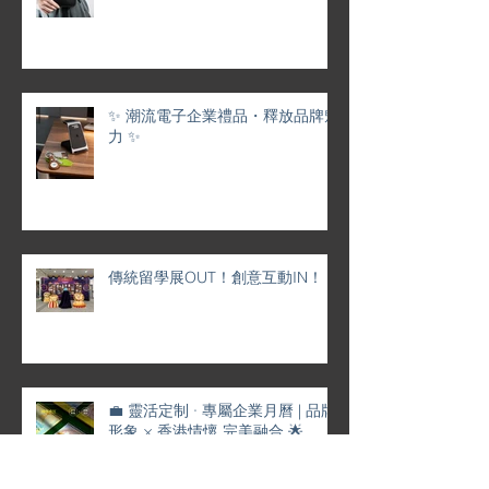
✨ 潮流電子企業禮品・釋放品牌魅
力 ✨
傳統留學展OUT！創意互動IN！
💼 靈活定制 · 專屬企業月曆 | 品牌
形象 × 香港情懷 完美融合 🌟