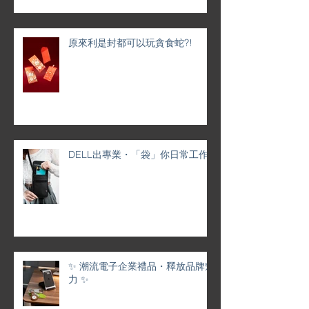
原來利是封都可以玩貪食蛇?!
DELL出專業・「袋」你日常工作
✨ 潮流電子企業禮品・釋放品牌魅
力 ✨