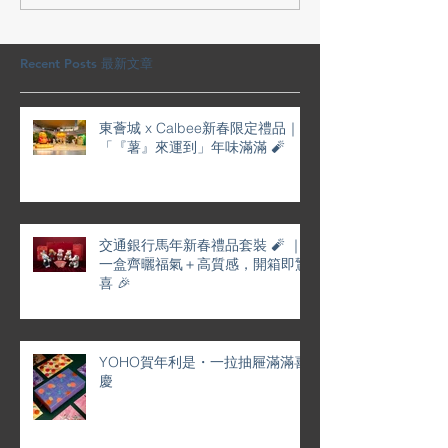
裝 🧨 ｜一盒齊曬福氣＋高
屜滿滿喜慶
質感，開箱即驚喜 🎉
Recent Posts 最新文章
東薈城 x Calbee新春限定禮品｜
「『薯』來運到」年味滿滿 🧨
交通銀行馬年新春禮品套裝 🧨 ｜
一盒齊曬福氣＋高質感，開箱即驚
喜 🎉
YOHO賀年利是・一拉抽屜滿滿喜
慶