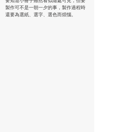
要知道小冊子雖然看似隨處可見，但要
製作可不是一朝一夕的事，製作過程時
還要為選紙、選字、選色而煩惱。