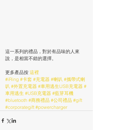
這一系列的禮品，對於有品味的人來
說，是相當不錯的選擇。
更多產品按 
這裡
#iRing
#卡套
#充電器
#喇叭
#攜帶式喇
叭
#外置充電器
#車用逃生USB充電器
#
車用逃生
#USB充電器
#藍芽耳機
#bluetooth
#商務禮品
#公司禮品
#gift
#corporategift
#powercharger