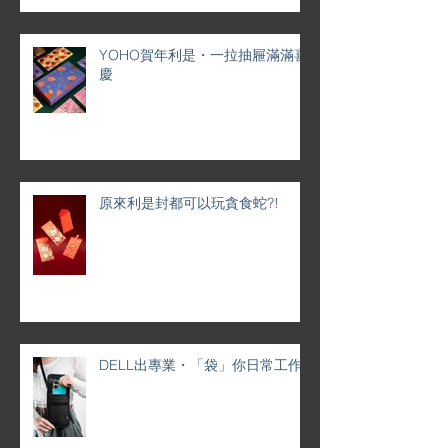
YOHO賀年利是・一拉抽屜滿滿喜
慶
原來利是封都可以玩貪食蛇?!
DELL出專業・「袋」你日常工作