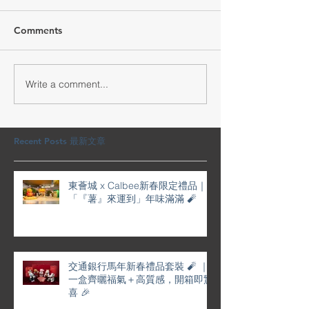
Comments
Write a comment...
交通銀行馬年新春禮品套
YOHO賀年利是
裝 🧨 ｜一盒齊曬福氣＋高
屜滿滿喜慶
質感，開箱即驚喜 🎉
Recent Posts 最新文章
東薈城 x Calbee新春限定禮品｜
「『薯』來運到」年味滿滿 🧨
交通銀行馬年新春禮品套裝 🧨 ｜
一盒齊曬福氣＋高質感，開箱即驚
喜 🎉