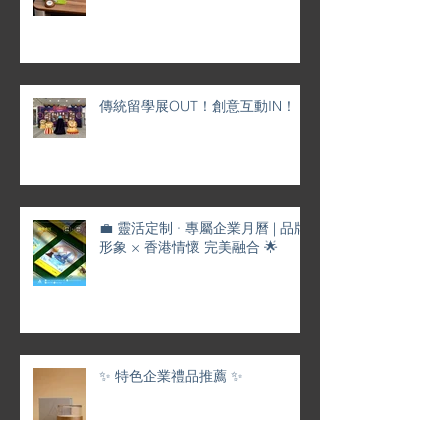
傳統留學展OUT！創意互動IN！
💼 靈活定制 · 專屬企業月曆 | 品牌
形象 × 香港情懷 完美融合 🌟
✨ 特色企業禮品推薦 ✨