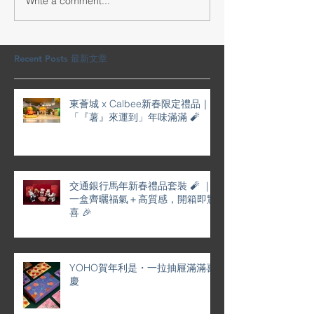
Write a comment...
交通銀行馬年新春禮品套
YOHO賀年利是
裝 🧨 ｜一盒齊曬福氣＋高
屜滿滿喜慶
質感，開箱即驚喜 🎉
Recent Posts 最新文章
東薈城 x Calbee新春限定禮品｜
「『薯』來運到」年味滿滿 🧨
交通銀行馬年新春禮品套裝 🧨 ｜
一盒齊曬福氣＋高質感，開箱即驚
喜 🎉
YOHO賀年利是・一拉抽屜滿滿喜
慶