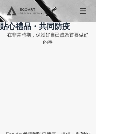
ECOART
DREAM • LISTEN • CREATE
貼心禮品・共同防疫
在非常時期，保護好自己成為首要做好
的事