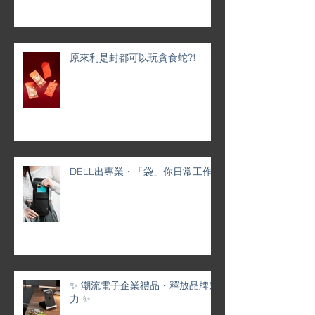
原來利是封都可以玩貪食蛇?!
DELL出專業・「袋」你日常工作
✨ 潮流電子企業禮品・釋放品牌魅
力 ✨