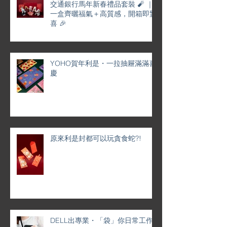
交通銀行馬年新春禮品套裝 🧨 ｜
一盒齊曬福氣＋高質感，開箱即驚
喜 🎉
YOHO賀年利是・一拉抽屜滿滿喜
慶
原來利是封都可以玩貪食蛇?!
DELL出專業・「袋」你日常工作