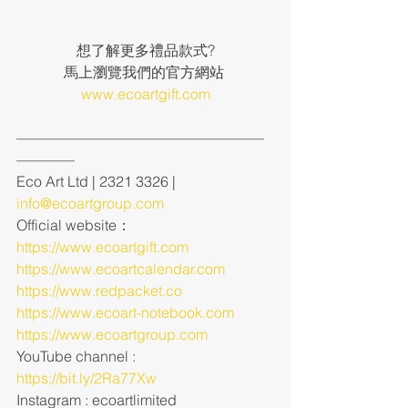
想了解更多禮品款式?
馬上瀏覽我們的
官方網站 
www.ecoartgift.com
—————————————————
————
Eco Art Ltd | 2321 3326 | 
info@ecoartgroup.com
Official website：
https://www.ecoartgift.com
https://www.ecoartcalendar.com
https://www.redpacket.co
https://www.ecoart-notebook.com
https://www.ecoartgroup.com
YouTube channel : 
https://bit.ly/2Ra77Xw
Instagram : ecoartlimited