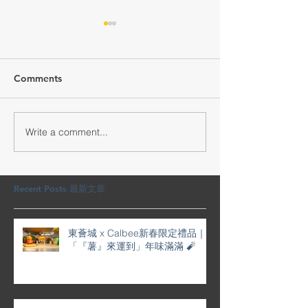
Comments
Write a comment...
交通銀行馬年新春禮品套
YOHO賀年利是
裝 🧨 ｜一盒齊曬福氣＋高
屜滿滿喜慶
質感，開箱即驚喜 🎉
Recent Posts 最新文章
東薈城 x Calbee新春限定禮品｜
「『薯』來運到」年味滿滿 🧨