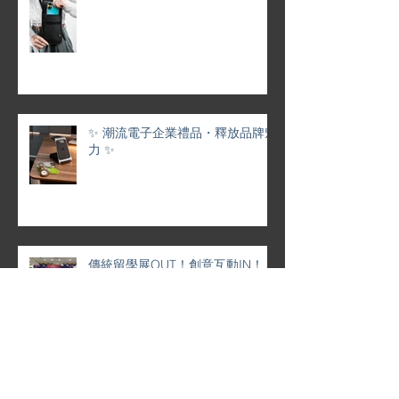
✨ 潮流電子企業禮品・釋放品牌魅
力 ✨
傳統留學展OUT！創意互動IN！
💼 靈活定制 · 專屬企業月曆 | 品牌
形象 × 香港情懷 完美融合 🌟