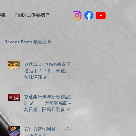
專欄
FIND US 聯絡我們
Recent Posts 最新文章
東薈城 x Calbee新春限定
禮品｜「『薯』來運到」
年味滿滿 🧨
交通銀行馬年新春禮品套
裝 🧨 ｜一盒齊曬福氣＋
高質感，開箱即驚喜 🎉
YOHO賀年利是・一拉抽
屜滿滿喜慶