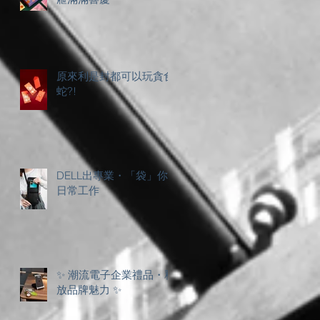
原來利是封都可以玩貪食
蛇?!
DELL出專業・「袋」你
日常工作
✨ 潮流電子企業禮品・釋
放品牌魅力 ✨