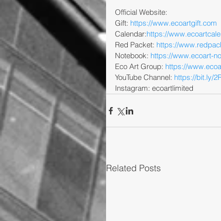
Official Website:
Gift: 
https://www.ecoartgift.com
Calendar:
https://www.ecoartcal
Red Packet: 
https://www.redpac
Notebook: 
https://www.ecoart-
Eco Art Group: 
https://www.eco
YouTube Channel: 
https://bit.ly
Instagram: ecoartlimited
Related Posts