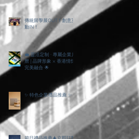
傳統留學展OUT！創意互
動IN！
💼 靈活定制 · 專屬企業月
曆 | 品牌形象 × 香港情懷
完美融合 🌟
✨ 特色企業禮品推薦 ✨
節日禮品推薦🎄立即訂製