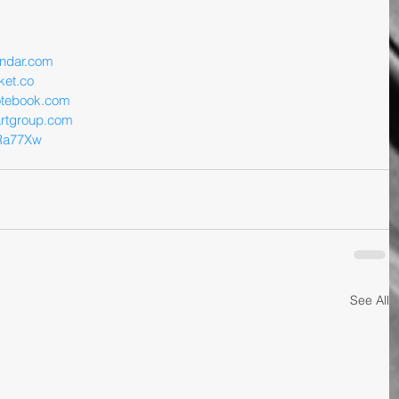
endar.com
ket.co
notebook.com
artgroup.com
/2Ra77Xw
See All