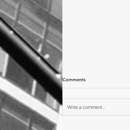
Comments
Write a comment...
東薈城 x Calbee新春限