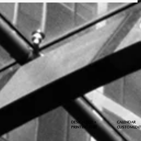
🧨
DESIGN 設計 +
CALENDAR
PRINTING 印刷
CUSTOMIZA