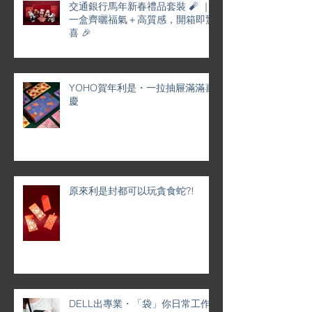
交通銀行馬年新春禮品套裝 🧨 ｜
一盒齊曬福氣＋高質感，開箱即驚
喜 🎉
YOHO賀年利是・一拉抽屜滿滿喜
慶
原來利是封都可以玩貪食蛇?!
DELL出專業・「袋」你日常工作