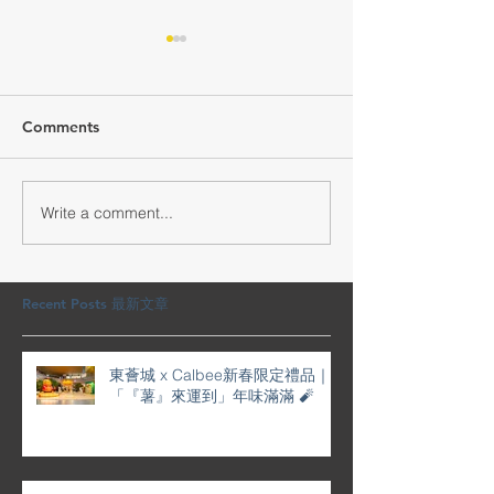
Comments
Write a comment...
交通銀行馬年新春禮品套
YOHO賀年利是
裝 🧨 ｜一盒齊曬福氣＋高
屜滿滿喜慶
質感，開箱即驚喜 🎉
Recent Posts 最新文章
東薈城 x Calbee新春限定禮品｜
「『薯』來運到」年味滿滿 🧨