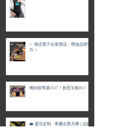
✨ 潮流電子企業禮品・釋放品牌魅
力 ✨
傳統留學展OUT！創意互動IN！
💼 靈活定制 · 專屬企業月曆 | 品牌
形象 × 香港情懷 完美融合 🌟