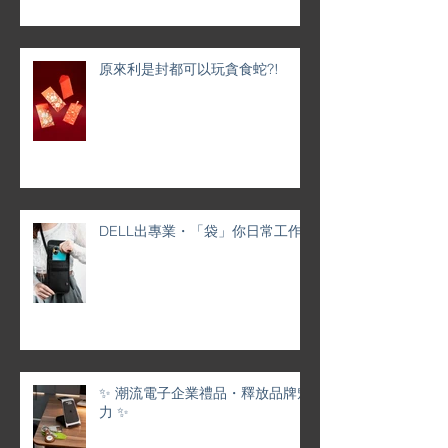
原來利是封都可以玩貪食蛇?!
DELL出專業・「袋」你日常工作
✨ 潮流電子企業禮品・釋放品牌魅
力 ✨