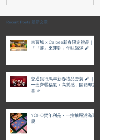
裝 🧨 ｜一盒齊曬福氣＋高
屜滿滿喜慶
質感，開箱即驚喜 🎉
Recent Posts 最新文章
東薈城 x Calbee新春限定禮品｜
「『薯』來運到」年味滿滿 🧨
交通銀行馬年新春禮品套裝 🧨 ｜
一盒齊曬福氣＋高質感，開箱即驚
喜 🎉
YOHO賀年利是・一拉抽屜滿滿喜
慶