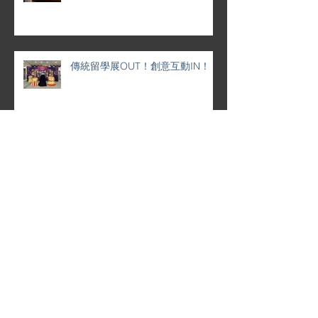
傳統留學展OUT！創意互動IN！
💼 靈活定制 · 專屬企業月曆 | 品牌
形象 × 香港情懷 完美融合 🌟
✨ 特色企業禮品推薦 ✨