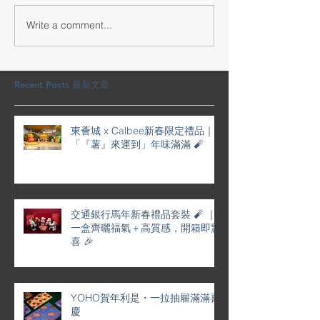
Write a comment...
交通銀行馬年新春禮品套
YOHO賀年利是
裝 🧨 ｜一盒齊曬福氣＋高
屜滿滿喜慶
質感，開箱即驚喜 🎉
Recent Posts 最新文章
東薈城 x Calbee新春限定禮品｜
「『薯』來運到」年味滿滿 🧨
交通銀行馬年新春禮品套裝 🧨 ｜
一盒齊曬福氣＋高質感，開箱即驚
喜 🎉
YOHO賀年利是・一拉抽屜滿滿喜
慶