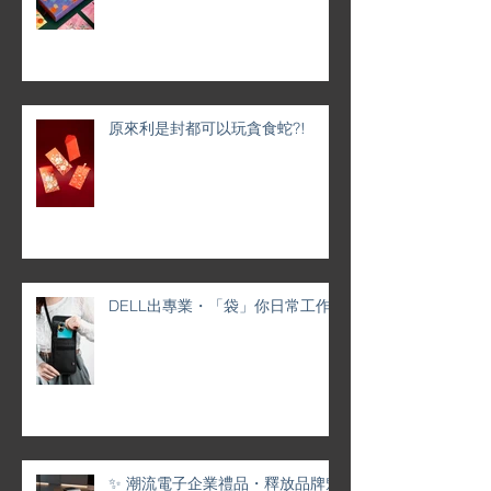
原來利是封都可以玩貪食蛇?!
DELL出專業・「袋」你日常工作
✨ 潮流電子企業禮品・釋放品牌魅