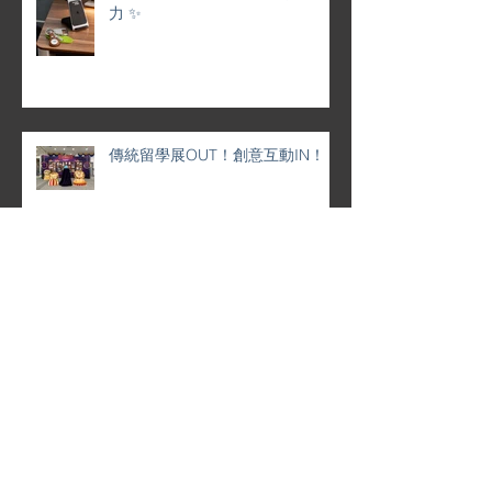
力 ✨
傳統留學展OUT！創意互動IN！
💼 靈活定制 · 專屬企業月曆 | 品牌
形象 × 香港情懷 完美融合 🌟
✨ 特色企業禮品推薦 ✨