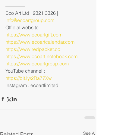
————
Eco Art Ltd | 2321 3326 | 
info@ecoartgroup.com
Official website：
https://www.ecoartgift.com
https://www.ecoartcalendar.com
https://www.redpacket.co
https://www.ecoart-notebook.com
https://www.ecoartgroup.com
YouTube channel : 
https://bit.ly/2Ra77Xw
Instagram : ecoartlimited
See All
Related Posts