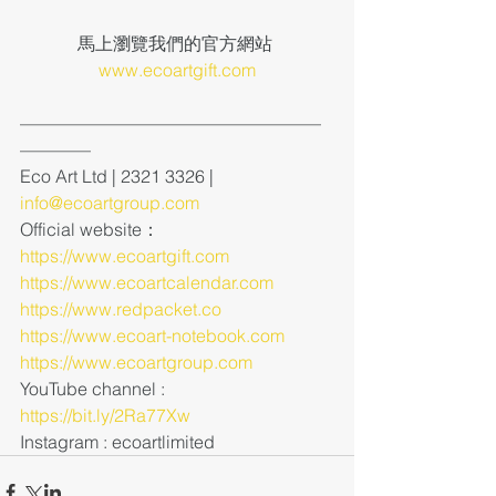
馬上瀏覽我們的官方網站 
www.ecoartgift.com
—————————————————
————
Eco Art Ltd | 2321 3326 | 
info@ecoartgroup.com
Official website：
https://www.ecoartgift.com
https://www.ecoartcalendar.com
https://www.redpacket.co
https://www.ecoart-notebook.com
https://www.ecoartgroup.com
YouTube channel : 
https://bit.ly/2Ra77Xw
Instagram : ecoartlimited