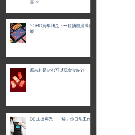
喜 🎉
YOHO賀年利是・一拉抽屜滿滿喜
慶
原來利是封都可以玩貪食蛇?!
DELL出專業・「袋」你日常工作