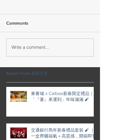
Comments
Write a comment...
交通銀行馬年新春禮品套
YOHO賀年利是
裝 🧨 ｜一盒齊曬福氣＋高
屜滿滿喜慶
質感，開箱即驚喜 🎉
Recent Posts 最新文章
東薈城 x Calbee新春限定禮品｜
「『薯』來運到」年味滿滿 🧨
交通銀行馬年新春禮品套裝 🧨 ｜
一盒齊曬福氣＋高質感，開箱即驚