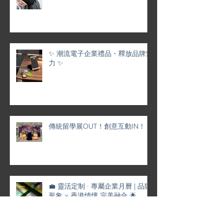
✨ 潮流電子企業禮品・釋放品牌魅
力 ✨
傳統留學展OUT！創意互動IN！
💼 靈活定制 · 專屬企業月曆 | 品牌
形象 × 香港情懷 完美融合 🌟