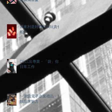
原來利是封都可以玩貪食
蛇?!
DELL出專業・「袋」你
日常工作
✨ 潮流電子企業禮品・釋
放品牌魅力 ✨