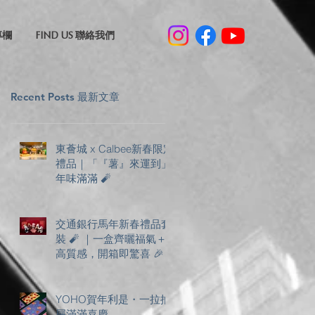
專欄
FIND US 聯絡我們
Recent Posts 最新文章
東薈城 x Calbee新春限定
禮品｜「『薯』來運到」
年味滿滿 🧨
交通銀行馬年新春禮品套
裝 🧨 ｜一盒齊曬福氣＋
高質感，開箱即驚喜 🎉
YOHO賀年利是・一拉抽
屜滿滿喜慶