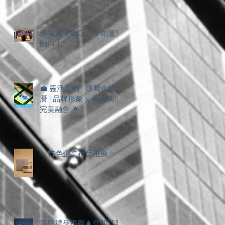
傳統留學展OUT！創意互
動IN！
💼 靈活定制 · 專屬企業月
曆 | 品牌形象 × 香港情懷
完美融合 🌟
✨ 特色企業禮品推薦 ✨
節日禮品推薦🎄立即訂製