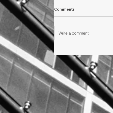
Comments
Write a comment...
東薈城 x Calbee新春限
「『薯』來運到」年味滿滿 