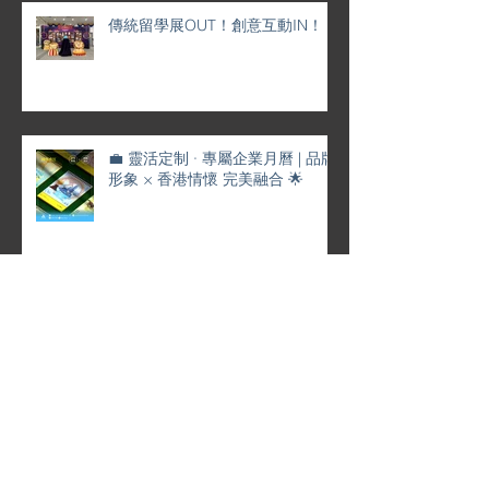
傳統留學展OUT！創意互動IN！
💼 靈活定制 · 專屬企業月曆 | 品牌
形象 × 香港情懷 完美融合 🌟
✨ 特色企業禮品推薦 ✨