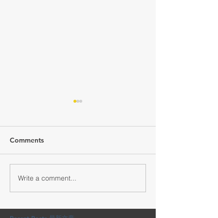
Comments
Write a comment...
交通銀行馬年新春禮品套
YOHO賀年利是
裝 🧨 ｜一盒齊曬福氣＋高
屜滿滿喜慶
質感，開箱即驚喜 🎉