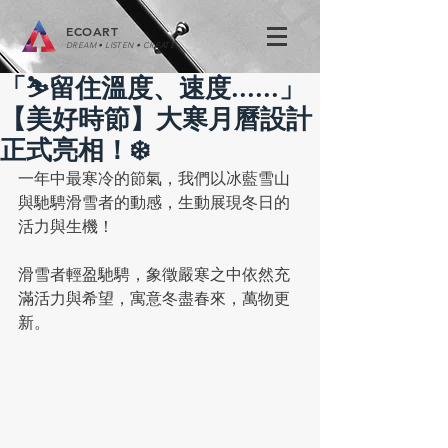
ECOART
DREAM • LISTEN • CREATE
「⛷️留住溫度、速度......」
【美好時節】大寒月曆設計
正式亮相！❄️
一年中最寒冷的節氣，我們以冰藍雪山
與馳騁滑雪者的動感，生動展現冬日的
活力與生機！
滑雪者輕盈馳騁，象徵嚴寒之中依然充
滿活力與希望，寓意冬盡春來，萬物更
新。