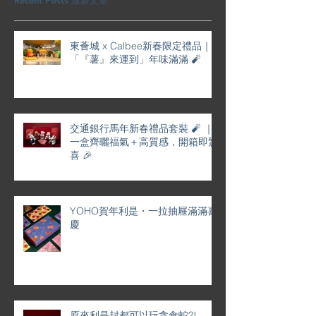
Recent Posts 最新文章
東薈城 x Calbee新春限定禮品｜
「『薯』來運到」年味滿滿 🧨
交通銀行馬年新春禮品套裝 🧨 ｜
一盒齊曬福氣＋高質感，開箱即驚
喜 🎉
YOHO賀年利是・一拉抽屜滿滿喜
慶
原來利是封都可以玩貪食蛇?!