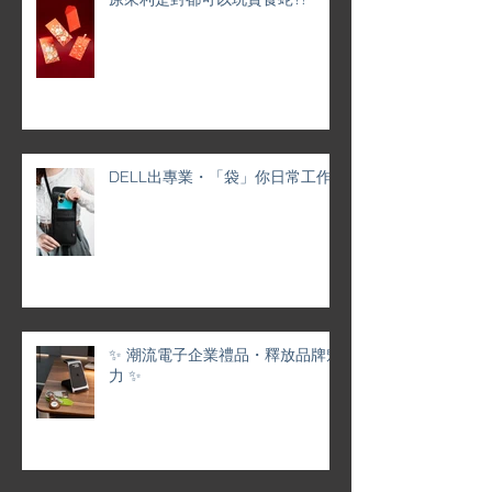
DELL出專業・「袋」你日常工作
✨ 潮流電子企業禮品・釋放品牌魅
力 ✨