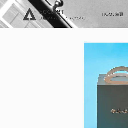
ECOART
HOME 主頁
DREAM • LISTEN • CREATE