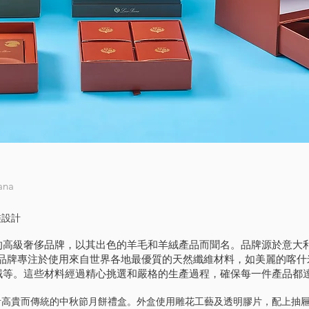
ana
包裝設計
一個知名的高級奢侈品牌，以其出色的羊毛和羊絨產品而聞名。品牌源於意
品牌專注於使用來自世界各地最優質的天然纖維材料，如美麗的喀什米
綿羊絨等。這些材料經過精心挑選和嚴格的生產過程，確保每一件產品
na 設計高貴而傳統的中秋節月餅禮盒。外盒使用雕花工藝及透明膠片，配上