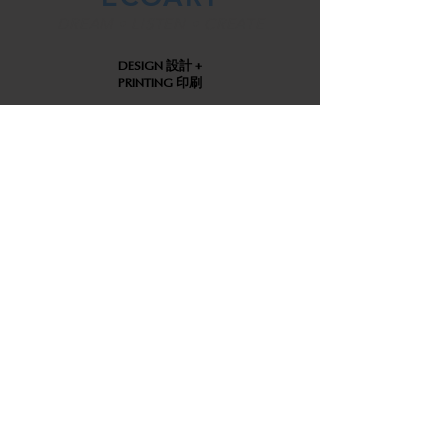
DREAM • LISTEN • CREATE
DESIGN 設計 +
PRINTING 印刷
CALENDAR
CUSTOMIZATION 自訂月曆
FESTIVE
RED PACKET 利是封
GIFTS 禮品 +
PREMIUM 贈品
BAGS 袋 &
PACKAGING 包裝
NOTEBOOK
PERSONALIZATION 自訂筆記本
IP COOPERATION
IP 聯乘
EVENT 活動 +
PRODUCTION 製作