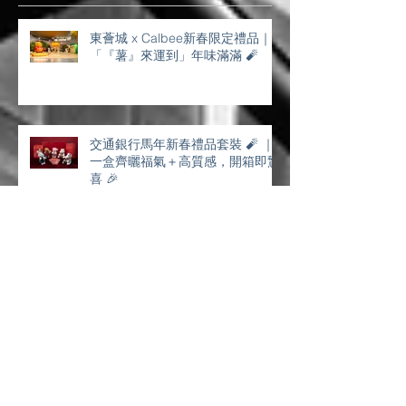
34
/
41
Recent Posts 最新文章
東薈城 x Calbee新春限定禮品｜
「『薯』來運到」年味滿滿 🧨
交通銀行馬年新春禮品套裝 🧨 ｜
一盒齊曬福氣＋高質感，開箱即驚
喜 🎉
YOHO賀年利是・一拉抽屜滿滿喜
慶