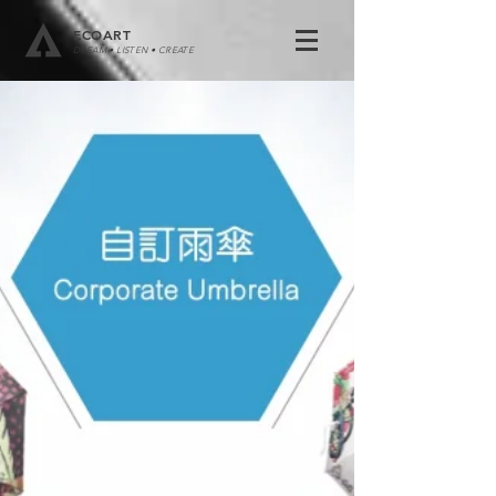
ECOART
DREAM • LISTEN • CREATE