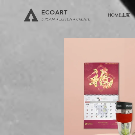
ECOART
HOME 主頁
DREAM • LISTEN • CREATE