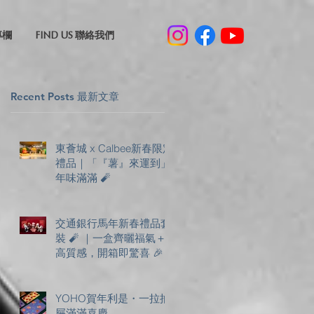
專欄
FIND US 聯絡我們
Recent Posts 最新文章
東薈城 x Calbee新春限定
禮品｜「『薯』來運到」
年味滿滿 🧨
交通銀行馬年新春禮品套
裝 🧨 ｜一盒齊曬福氣＋
高質感，開箱即驚喜 🎉
YOHO賀年利是・一拉抽
屜滿滿喜慶