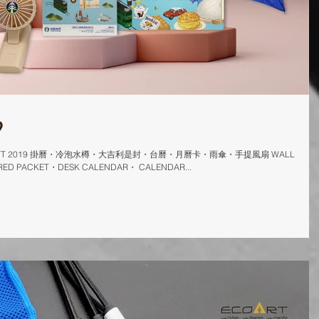
9
NG GIFT 2019 掛曆・冷泡水樽・大吉利是封・台曆・月曆卡・雨傘・手提風扇 WALL
ED PACKET・DESK CALENDAR・ CALENDAR...