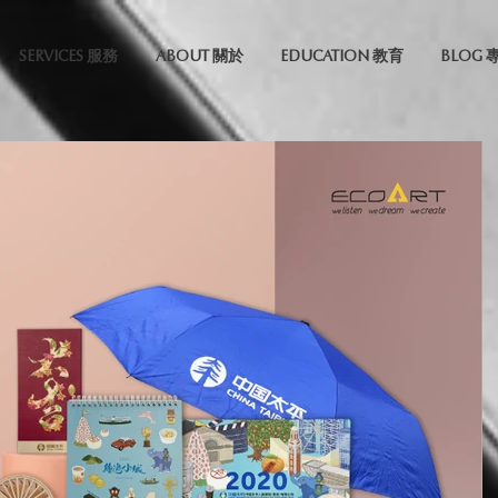
SERVICES 服務
ABOUT 關於
EDUCATION 教育
BLOG 