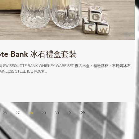
ote Bank 冰石禮盒套裝
套裝 SWISSQUOTE BANK WHISKEY WARE SET 復古木盒・精緻酒杯・不銹鋼冰石
LESS STEEL ICE ROCK...
26
27
28
29
30