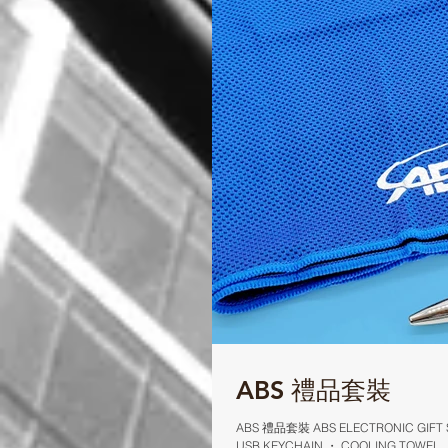
ABS 禮品套裝
ABS 禮品套裝 ABS ELECTRONIC GIFT
USB KEYCHAIN ・ COOLING TOWEL ・ 