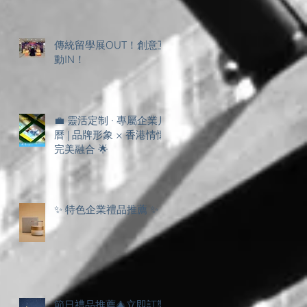
傳統留學展OUT！創意互
動IN！
💼 靈活定制 · 專屬企業月
曆 | 品牌形象 × 香港情懷
完美融合 🌟
✨ 特色企業禮品推薦 ✨
節日禮品推薦🎄立即訂製