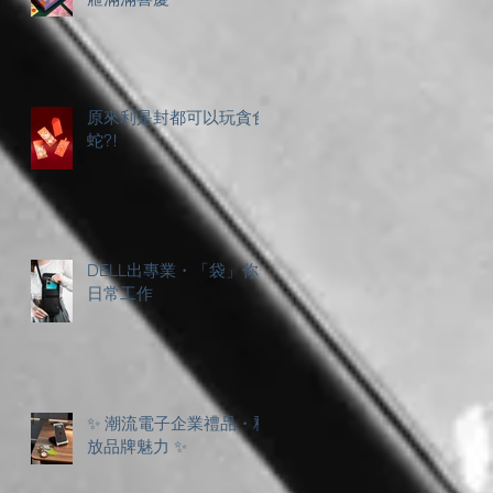
原來利是封都可以玩貪食
蛇?!
DELL出專業・「袋」你
日常工作
✨ 潮流電子企業禮品・釋
放品牌魅力 ✨