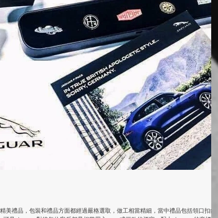
送出的精美禮品，包裝和禮品方面都經過嚴格選取，做工相當精細，當中禮品包括領口扣針