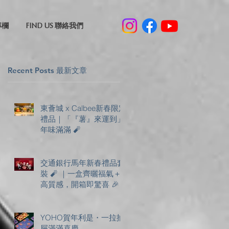
專欄
FIND US 聯絡我們
Recent Posts 最新文章
東薈城 x Calbee新春限定
禮品｜「『薯』來運到」
年味滿滿 🧨
交通銀行馬年新春禮品套
裝 🧨 ｜一盒齊曬福氣＋
高質感，開箱即驚喜 🎉
YOHO賀年利是・一拉抽
屜滿滿喜慶