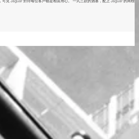
見 Jaguar 對待每位客戶都是相當用心。 一式三款的酒塞，配上 Jaguar 的商標，