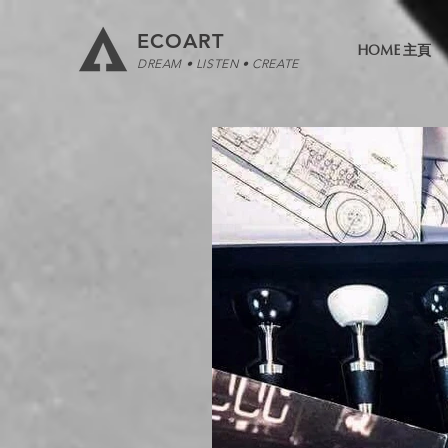
ECOART
HOME 主頁
DREAM • LISTEN • CREATE