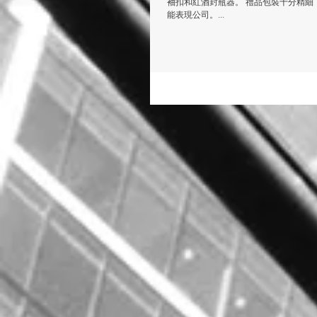
袖扣和紅酒封瓶器。 禮品包裝十分精細，可
能表現公司。...