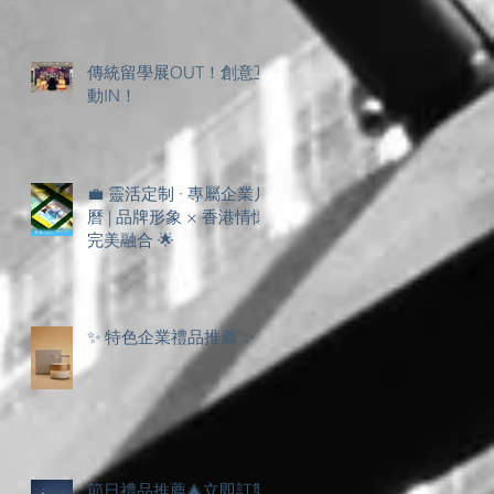
更
傳統留學展OUT！創意互
動IN！
💼 靈活定制 · 專屬企業月
曆 | 品牌形象 × 香港情懷
完美融合 🌟
✨ 特色企業禮品推薦 ✨
節日禮品推薦🎄立即訂製