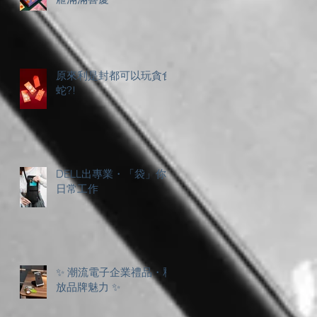
原來利是封都可以玩貪食
蛇?!
DELL出專業・「袋」你
日常工作
✨ 潮流電子企業禮品・釋
放品牌魅力 ✨
、