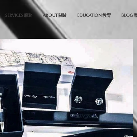
SERVICES 服務
ABOUT 關於
EDUCATION 教育
BLOG 