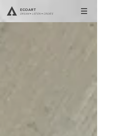
ECOART
DREAM • LISTEN • CREATE