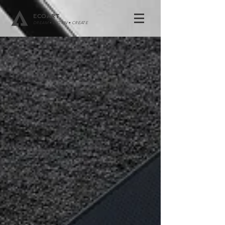
ECOART
DREAM • LISTEN • CREATE