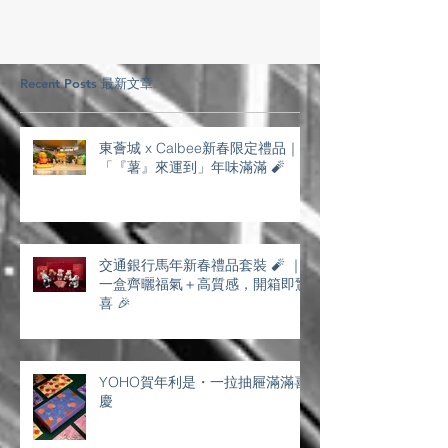
Recent Posts 最新文章
東薈城 x Calbee新春限定禮品｜
「『薯』來運到」年味滿滿 🧨
交通銀行馬年新春禮品套裝 🧨 ｜
一盒齊曬福氣＋高質感，開箱即驚
喜 🎉
YOHO賀年利是・一拉抽屜滿滿喜
慶