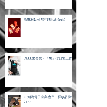
原來利是封都可以玩貪食蛇?!
DELL出專業・「袋」你日常工作
✨ 潮流電子企業禮品・釋放品牌魅