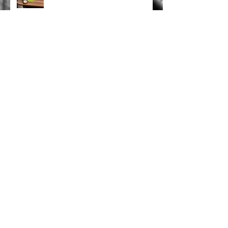
力 ✨
傳統留學展OUT！創意互動IN！
💼 靈活定制 · 專屬企業月曆 | 品牌
形象 × 香港情懷 完美融合 🌟
✨ 特色企業禮品推薦 ✨