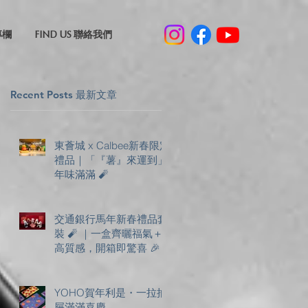
專欄
FIND US 聯絡我們
Recent Posts 最新文章
東薈城 x Calbee新春限定
禮品｜「『薯』來運到」
年味滿滿 🧨
交通銀行馬年新春禮品套
裝 🧨 ｜一盒齊曬福氣＋
高質感，開箱即驚喜 🎉
YOHO賀年利是・一拉抽
屜滿滿喜慶