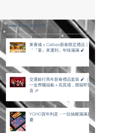
量...
Recent Posts 最新文章
東薈城 x Calbee新春限定禮品｜
「『薯』來運到」年味滿滿 🧨
交通銀行馬年新春禮品套裝 🧨 ｜
一盒齊曬福氣＋高質感，開箱即驚
喜 🎉
YOHO賀年利是・一拉抽屜滿滿喜
慶