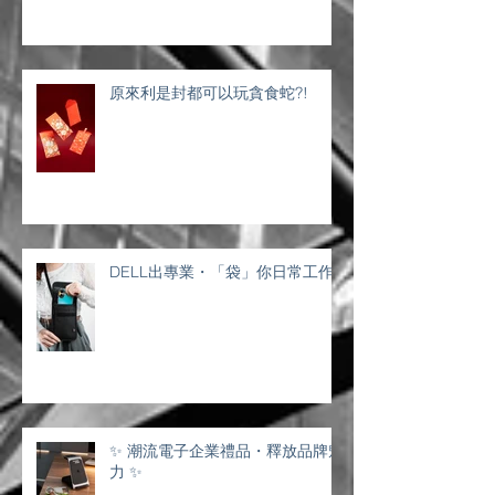
原來利是封都可以玩貪食蛇?!
DELL出專業・「袋」你日常工作
✨ 潮流電子企業禮品・釋放品牌魅