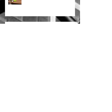
力 ✨
傳統留學展OUT！創意互動IN！
💼 靈活定制 · 專屬企業月曆 | 品牌
形象 × 香港情懷 完美融合 🌟
✨ 特色企業禮品推薦 ✨