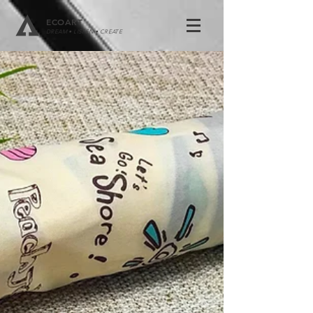
ECOART
DREAM • LISTEN • CREATE