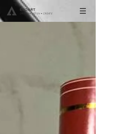
ECOART
DREAM • LISTEN • CREATE