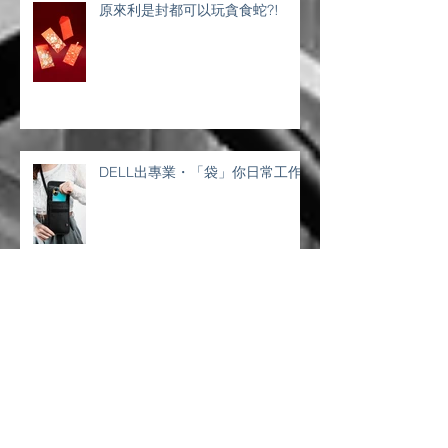
原來利是封都可以玩貪食蛇?!
DELL出專業・「袋」你日常工作
✨ 潮流電子企業禮品・釋放品牌魅
力 ✨