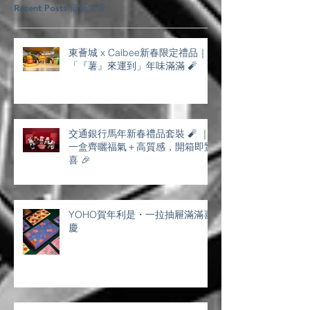
Recent Posts 最新文章
東薈城 x Calbee新春限定禮品｜
「『薯』來運到」年味滿滿 🧨
交通銀行馬年新春禮品套裝 🧨 ｜
一盒齊曬福氣＋高質感，開箱即驚
喜 🎉
YOHO賀年利是・一拉抽屜滿滿喜
慶