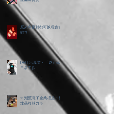
原來利是封都可以玩貪食
蛇?!
DELL出專業・「袋」你
日常工作
✨ 潮流電子企業禮品・釋
放品牌魅力 ✨