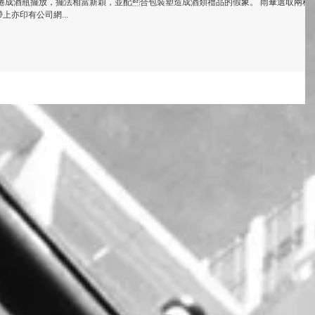
捲成酒瓶擺放，擺法相當新穎，並配合包裝塑造成酒類禮品的假象。 雨傘選取兩種
亦印有公司網...