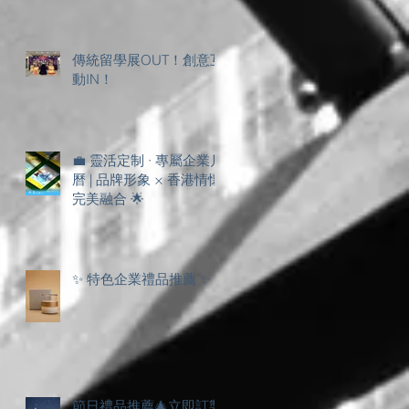
顏
傳統留學展OUT！創意互
動IN！
💼 靈活定制 · 專屬企業月
曆 | 品牌形象 × 香港情懷
完美融合 🌟
✨ 特色企業禮品推薦 ✨
節日禮品推薦🎄立即訂製