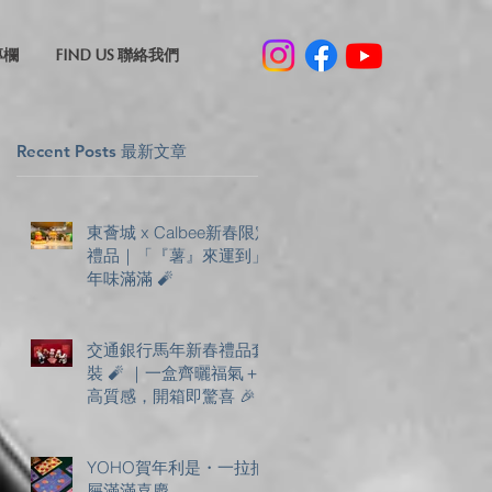
專欄
FIND US 聯絡我們
Recent Posts 最新文章
東薈城 x Calbee新春限定
禮品｜「『薯』來運到」
年味滿滿 🧨
交通銀行馬年新春禮品套
裝 🧨 ｜一盒齊曬福氣＋
高質感，開箱即驚喜 🎉
YOHO賀年利是・一拉抽
屜滿滿喜慶