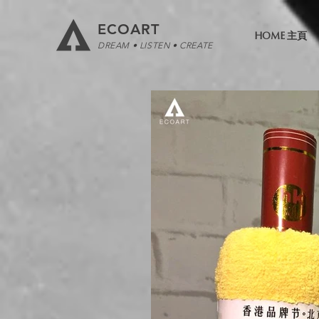
ECOART
HOME 主頁
DREAM • LISTEN • CREATE