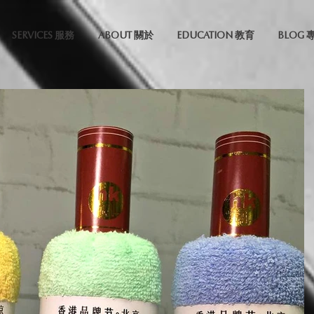
SERVICES 服務
ABOUT 關於
EDUCATION 教育
BLOG 