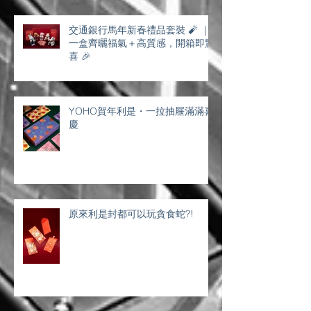
交通銀行馬年新春禮品套裝 🧨 ｜
一盒齊曬福氣＋高質感，開箱即驚
喜 🎉
YOHO賀年利是・一拉抽屜滿滿喜
慶
原來利是封都可以玩貪食蛇?!