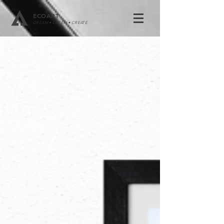
ECOART
DREAM • LISTEN • CREATE