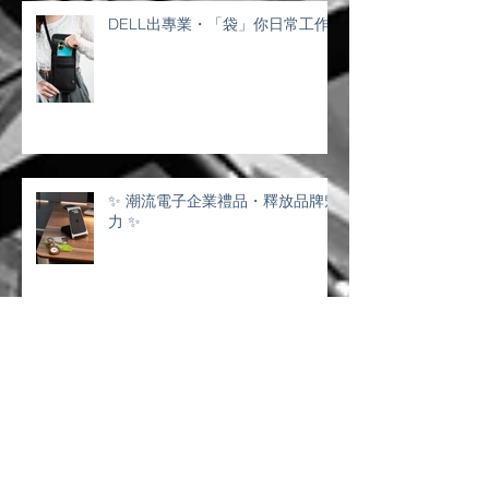
DELL出專業・「袋」你日常工作
✨ 潮流電子企業禮品・釋放品牌魅
力 ✨
傳統留學展OUT！創意互動IN！