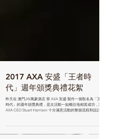
2017 AXA 安盛「王者時
代」週年頒獎典禮花絮
昨天在 澳門JW萬豪酒店 替 AXA 安盛 製作一個取名為「王者
時代」的週年頒獎典禮，是次活動一如概往地相當成功，讓
AXA CEO Stuart Harrison 十分滿意活動的整個流程和設計。
由設計開始，我們團隊與客人都有良好溝通，在主舞台的設
計上亦相當注重，配合燈光...