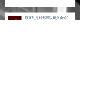
原來利是封都可以玩貪食蛇?!
DELL出專業・「袋」你日常工作
✨ 潮流電子企業禮品・釋放品牌魅