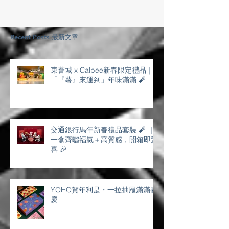
Recent Posts 最新文章
東薈城 x Calbee新春限定禮品｜
「『薯』來運到」年味滿滿 🧨
交通銀行馬年新春禮品套裝 🧨 ｜
一盒齊曬福氣＋高質感，開箱即驚
喜 🎉
YOHO賀年利是・一拉抽屜滿滿喜
慶