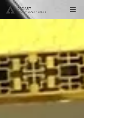
ECOART
DREAM • LISTEN • CREATE