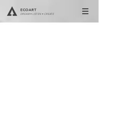
ECOART
DREAM • LISTEN • CREATE