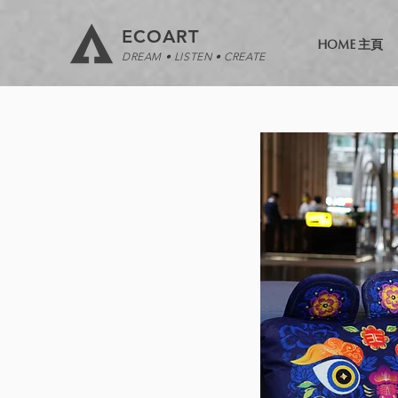
ECOART
HOME 主頁
DREAM • LISTEN • CREATE