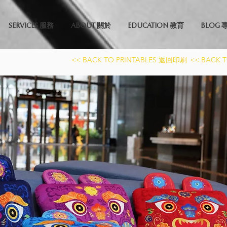
SERVICES 服務
ABOUT 關於
EDUCATION 教育
BLOG 
<< BACK TO PRINTABLES 返回印刷
<< BACK 