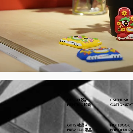
DESIGN 設計 +
CALENDAR
PRINTING 印刷
CUSTOMIZA
GIFTS 禮品 +
NOTEBOOK
PREMIUM 贈品
PERSONALI