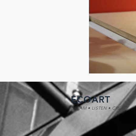
ECOART
DREAM • LISTEN • CREATE